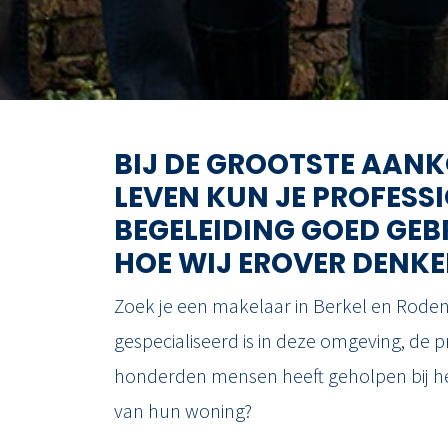
BIJ DE GROOTSTE AANK
LEVEN KUN JE PROFESS
BEGELEIDING GOED GEBR
HOE WIJ EROVER DENKE
Zoek je een makelaar in Berkel en Roden
gespecialiseerd is in deze omgeving, de pr
honderden mensen heeft geholpen bij h
van hun woning?