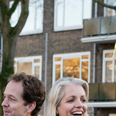
Kerkstraat 26
2651 CE Berkel en Ro
010 - 422 4000
info@maxmakelaars