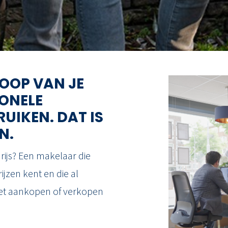
OOP VAN JE
IONELE
UIKEN. DAT IS
N.
rijs? Een makelaar die
ijzen kent en die al
et aankopen of verkopen