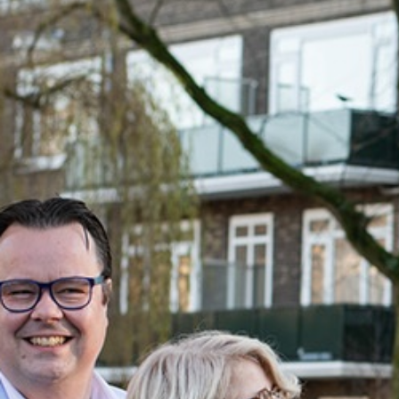
TAXATIES
RESULTATEN
BLOG
OVER ONS