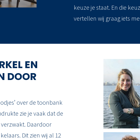
keuze je staat. En die ke
vertellen wij graag iets me
RKEL EN
N DOOR
oodjes’ over de toonbank
pdrukte zie je vaak dat de
, verzwakt. Daardoor
laars. Dit zien wij al 12