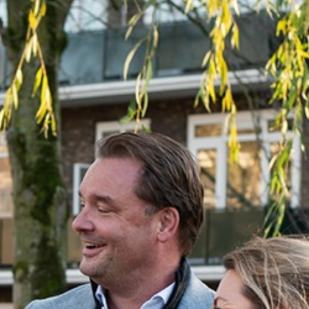
denrijs
.nl