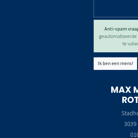
Anti-spam vraa
geautomatiseerde s
te vull
Ik ben een mens!
MAX 
RO
Stadh
3039
01