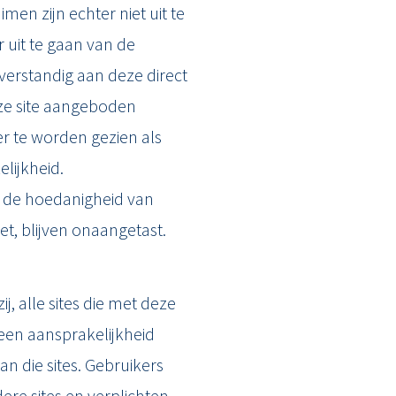
Kerkstraat 26
imen zijn echter niet uit te
2651 CE Berkel en Ro
r uit te gaan van de
010 - 422 4000
 verstandig aan deze direct
eze site aangeboden
info@maxmakelaars
r te worden gezien als
lijkheid.
in de hoedanigheid van
, blijven onaangetast.
ij, alle sites die met deze
geen aansprakelijkheid
n die sites. Gebruikers
ere sites en verplichten