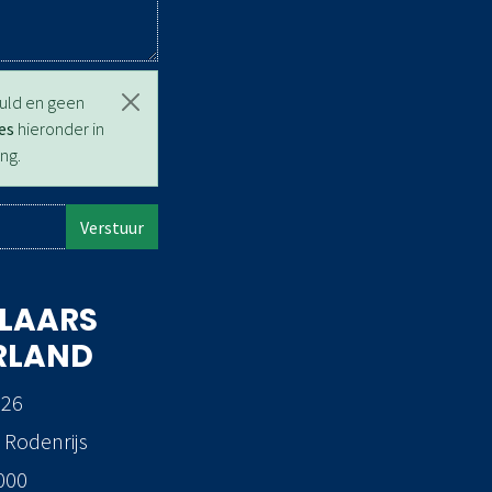
vuld en geen
es
hieronder in
ng.
Verstuur
LAARS
RLAND
 26
 Rodenrijs
000