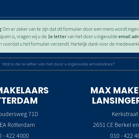
g
Om er zeker van te zijn dat dit formulier door een mens wordt inge
pam is, vragen wij u de
1e letter
van het door u ingevulde
email adr
en voordat u het formulier verzendt. Hartelijk dank voor de medewerki
MAKELAARS
MAX MAKE
TTERDAM
LANSINGE
oudersweg 71D
Kerkstraat
 EA Rotterdam
2651 CE Berkel en
0 - 422 4000
010 - 422 4