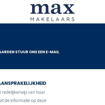
CONTACTGE
MAX MAKELAA
ARDEN STUUR ONS EEN E-MAIL
Stadhoudersweg 71
3039 EA Rotterdam
010 - 422 4000
AANSPRAKELIJKHEID
info@maxmakelaars
 redelijkerwijs van haar
MAX MAKELAA
t de informatie op deze