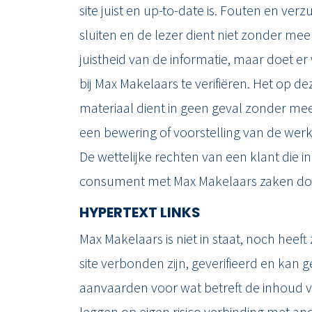
TAXATIES
site juist en up-to-date is. Fouten en verzu
sluiten en de lezer dient niet zonder mee
RESULTATEN
juistheid van de informatie, maar doet er
bij Max Makelaars te verifiëren. Het op d
BLOG
materiaal dient in geen geval zonder mee
een bewering of voorstelling van de werke
OVER ONS
De wettelijke rechten van een klant die 
consument met Max Makelaars zaken doet
HYPERTEXT LINKS
Max Makelaars is niet in staat, noch heeft z
site verbonden zijn, geverifieerd en kan 
aanvaarden voor wat betreft de inhoud va
leggen op eigen risico verbinding met and